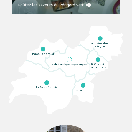
Goûtez les saveurs du Périgord Vert
Saint-Privat-en-
Périgord
Parcoul-Chenaud
Saint-Aulaye-Puymangou
St-Vincent-
Jalmoutiers
La Roche-Chalais
Servanches