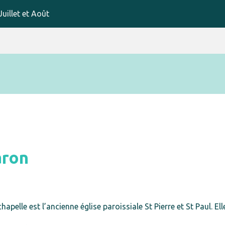
uillet et Août
aron
elle est l’ancienne église paroissiale St Pierre et St Paul. Elle 