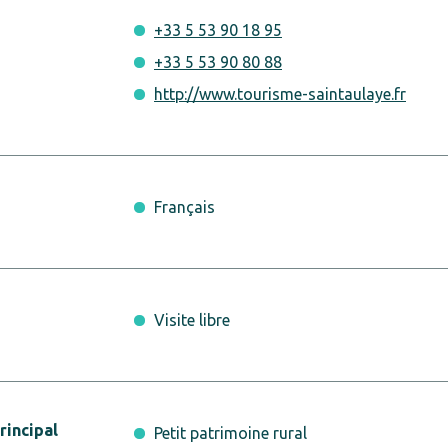
+33 5 53 90 18 95
+33 5 53 90 80 88
http://www.tourisme-saintaulaye.fr
Français
Visite libre
incipal
Petit patrimoine rural