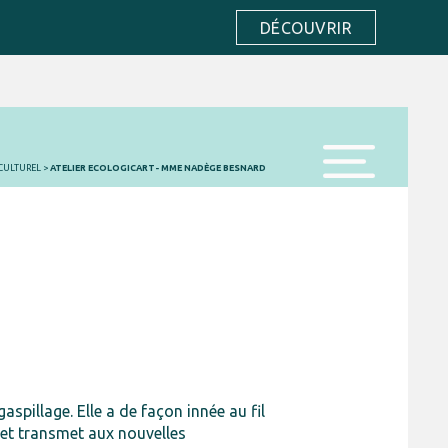
DÉCOUVRIR
CULTUREL
>
ATELIER ECOLOGICART- MME NADÈGE BESNARD
menu
spillage. Elle a de façon innée au fil
e et transmet aux nouvelles