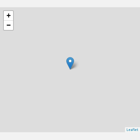
+
−
Leaflet