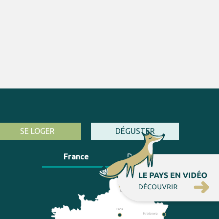
SE LOGER
DÉGUSTER
France
Dordogne