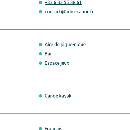
+33 6 33 55 38 61
contact@hdm-canoe.fr
Aire de pique-nique
Bar
Espace jeux
Canoé kayak
Français