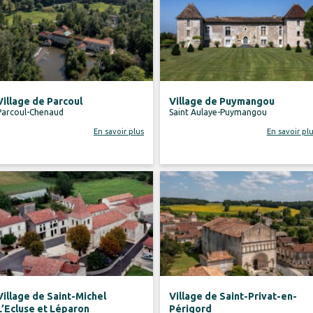
Village de Parcoul
Village de Puymangou
Parcoul-Chenaud
Saint Aulaye-Puymangou
En savoir plus
En savoir pl
Village de Saint-Michel
Village de Saint-Privat-en-
L’Ecluse et Léparon
Périgord